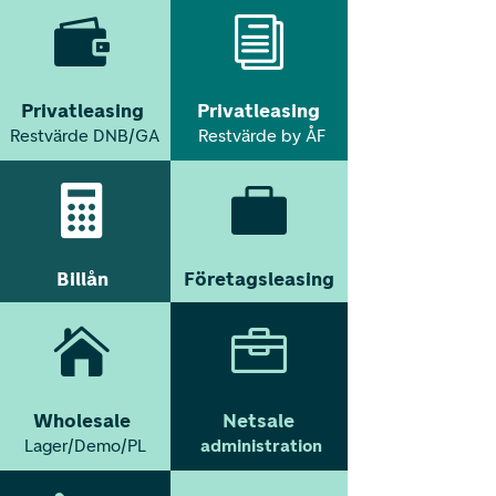

i
Privatleasing
Privatleasing
Restvärde DNB/GA
Restvärde by ÅF


Billån
Företagsleasing


Wholesale
Netsale
Lager/Demo/PL
administration