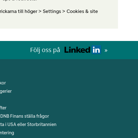
rickarna till höger > Settings > Cookies & site
kor
gerier
ter
DNB Finans ställa frågor
a i USA eller Storbritannien
ntering