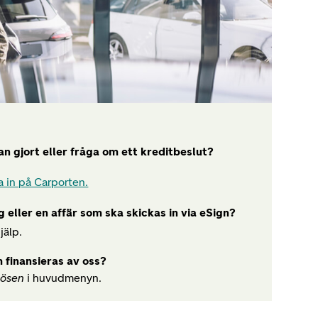
an gjort eller fråga om ett kreditbeslut?
a in på Carporten.
 eller en affär som ska skickas in via eSign?
jälp.
 finansieras av oss?
lösen
i huvudmenyn.