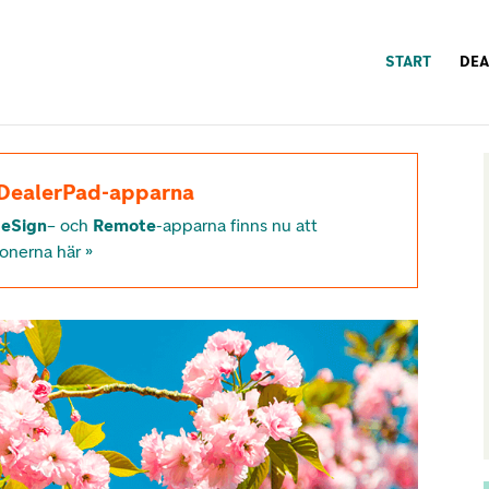
START
DEA
 DealerPad-apparna
e
eSign
– och
Remote
-apparna finns nu att
ionerna här »