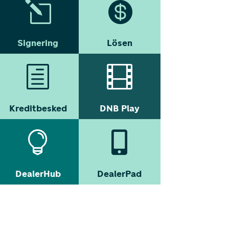
l

Signering
Lösen
h

Kreditbesked
DNB Play


DealerHub
DealerPad